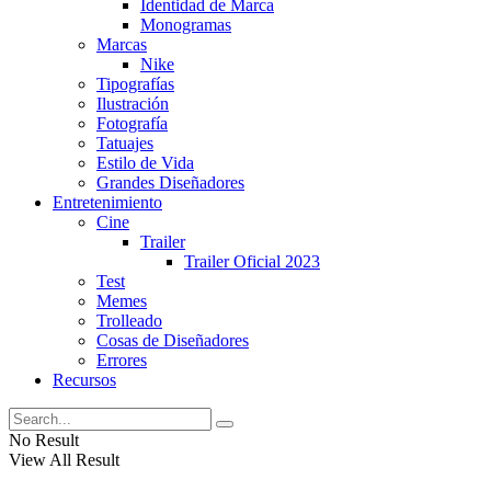
Identidad de Marca
Monogramas
Marcas
Nike
Tipografías
Ilustración
Fotografía
Tatuajes
Estilo de Vida
Grandes Diseñadores
Entretenimiento
Cine
Trailer
Trailer Oficial 2023
Test
Memes
Trolleado
Cosas de Diseñadores
Errores
Recursos
No Result
View All Result