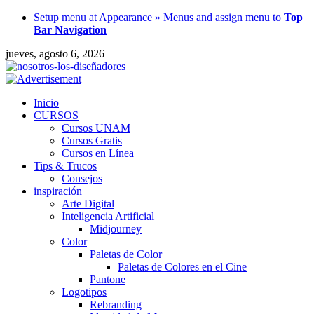
Setup menu at Appearance » Menus and assign menu to
Top
Bar Navigation
jueves, agosto 6, 2026
Inicio
CURSOS
Cursos UNAM
Cursos Gratis
Cursos en Línea
Tips & Trucos
Consejos
inspiración
Arte Digital
Inteligencia Artificial
Midjourney
Color
Paletas de Color
Paletas de Colores en el Cine
Pantone
Logotipos
Rebranding