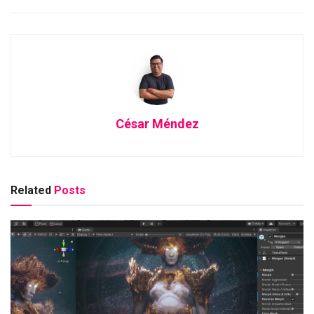
César Méndez
Related
Posts