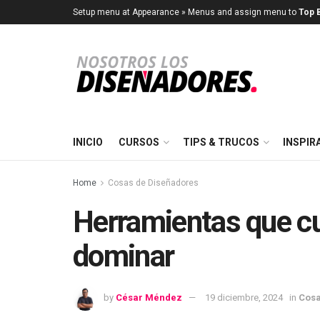
Setup menu at Appearance » Menus and assign menu to
Top B
INICIO
CURSOS
TIPS & TRUCOS
INSPIR
Home
Cosas de Diseñadores
Herramientas que cu
dominar
by
César Méndez
19 diciembre, 2024
in
Cosa