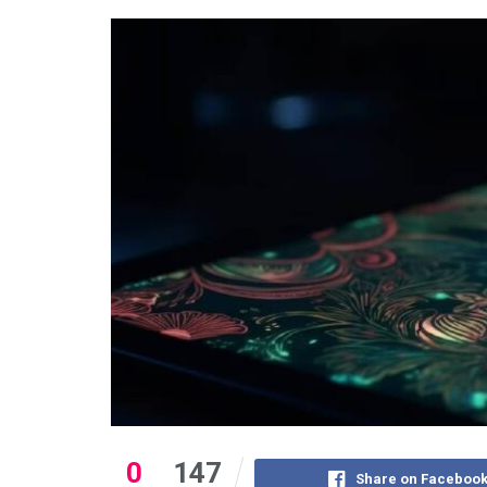
0
147
Share on Faceboo