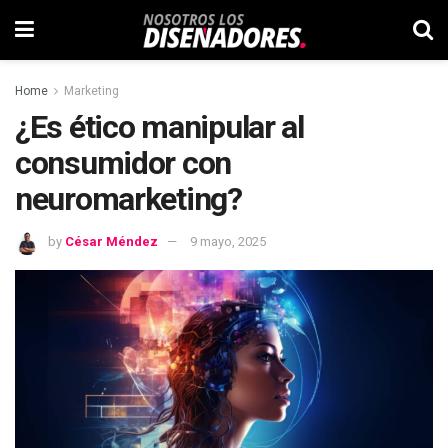
Home
Marketing
¿Es ético manipular al
consumidor con
neuromarketing?
by
César Méndez
9 mayo, 2025