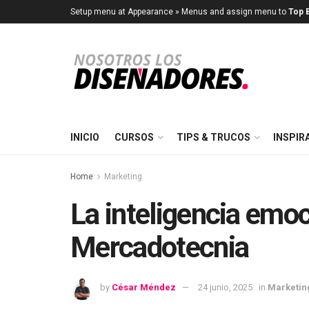
Setup menu at Appearance » Menus and assign menu to
Top B
INICIO
CURSOS
TIPS & TRUCOS
INSPIR
Home
Marketing
La inteligencia emoc
Mercadotecnia
by
César Méndez
24 junio, 2025
in
Marketin