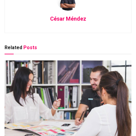
César Méndez
Related
Posts