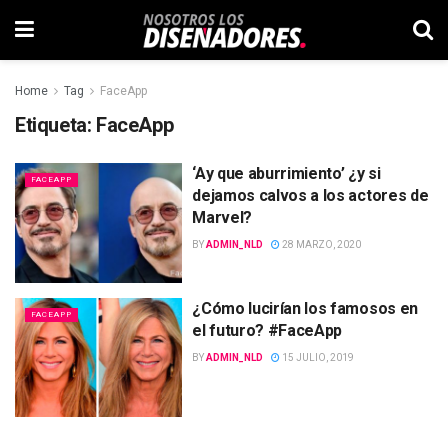
Home
Tag
FaceApp
Etiqueta:
FaceApp
‘Ay que aburrimiento’ ¿y si
FACEAPP
dejamos calvos a los actores de
Marvel?
BY
ADMIN_NLD
28 MARZO, 2020
¿Cómo lucirían los famosos en
FACEAPP
el futuro? #FaceApp
BY
ADMIN_NLD
15 JULIO, 2019