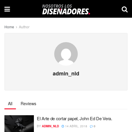
Home
Author
admin_nld
All
Reviews
El Arte de cortar papel, John Ed De Vera.
BY
ADMIN_NLD
14 ABRIL, 2018
0