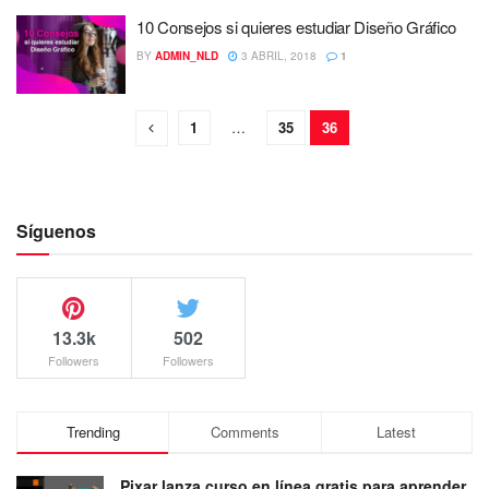
10 Consejos si quieres estudiar Diseño Gráfico
BY
ADMIN_NLD
3 ABRIL, 2018
1
1
…
35
36
Síguenos
13.3k
502
Followers
Followers
Trending
Comments
Latest
Pixar lanza curso en línea gratis para aprender