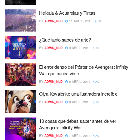
Heikala & Acuarelas y Tintas
BY
ADMIN_NLD
11 ABRIL, 2018
0
¿Qué tanto sabes de arte?
BY
ADMIN_NLD
9 ABRIL, 2018
0
El error dentro del Póster de Avengers: Infinity
War que nunca viste.
BY
ADMIN_NLD
8 ABRIL, 2018
0
Olya Kovalenko una ilustradora increíble
BY
ADMIN_NLD
8 ABRIL, 2018
0
10 cosas que debes saber antes de ver
Avengers: Infinity War
BY
ADMIN_NLD
7 ABRIL, 2018
0