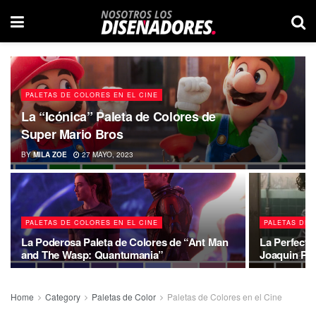
PALETAS DE COLORES EN EL CINE
La “Icónica” Paleta de Colores de
Super Mario Bros
BY
MILA ZOE
27 MAYO, 2023
PALETAS DE COLORES EN EL CINE
PALETAS DE 
La Poderosa Paleta de Colores de “Ant Man
La Perfecta
and The Wasp: Quantumania”
Joaquin Ph
Home
Category
Paletas de Color
Paletas de Colores en el Cine