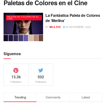
Paletas de Colores en el Cine
La Fantástica Paleta de Colores
PALETAS DE COLORES EN EL
CINE
de ‘Merlina’
BY
MILA ZOE
30 NOVIEMBRE, 2022
Síguenos
13.3k
502
Followers
Followers
Trending
Comments
Latest