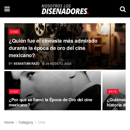
CINE
¿Quién fue el cineasta más admirado
durante la época de oro del cine
mexicano?
BY
SEBASTIÁN RAZO
29 AGOSTO, 2023
CINE
ARTE
¿Por qué se llamó la Época de Oro del cine
¿Quiénes so
mexicano?
historia del
Home
Category
Cine