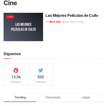
Cine
Las Mejores Películas de Culto
CINE
BY
MILA ZOE
29 JULIO, 2023
Síguenos
13.3k
502
Followers
Followers
Trending
Comments
Latest