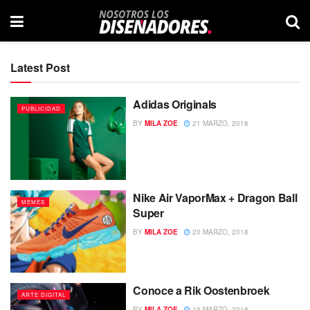
Latest Post
Adidas Originals
PUBLICIDAD
BY
MILA ZOE
21 MARZO, 2018
Nike Air VaporMax + Dragon Ball
MEMES
Super
BY
MILA ZOE
20 MARZO, 2018
Conoce a Rik Oostenbroek
ARTE DIGITAL
BY
MILA ZOE
19 MARZO, 2018