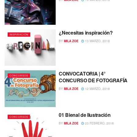
¿Necesitas inspiración?
INSPIRACIÓN
BY
MILA ZOE
13 MARZO, 2018
CONVOCATORIA | 4°
CONCURSOS
CONCURSO DE FOTOGRAFÍA
BY
MILA ZOE
12 MARZO, 2018
01 Bienal de Ilustración
CONCURSOS
BY
MILA ZOE
23 FEBRERO, 2018