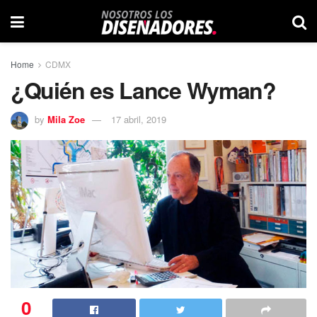
Home
CDMX
¿Quién es Lance Wyman?
by
Mila Zoe
17 abril, 2019
0