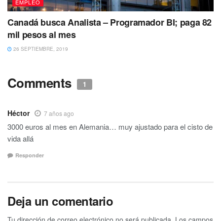
EMPLEO
Canadá busca Analista – Programador BI; paga 82
mil pesos al mes
26 SEPTIEMBRE, 2019
Comments
1
Héctor
7 años ago
3000 euros al mes en Alemania… muy ajustado para el cisto de
vida allá
Responder
Deja un comentario
Tu dirección de correo electrónico no será publicada.
Los campos