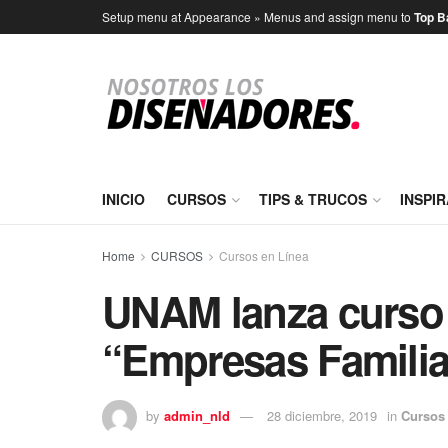
Setup menu at Appearance » Menus and assign menu to
Top B
INICIO
CURSOS
TIPS & TRUCOS
INSPI
Home
CURSOS
Cursos en Línea
UNAM lanza curso 
“Empresas Familia
by
admin_nld
28 diciembre, 2019
in
Cursos