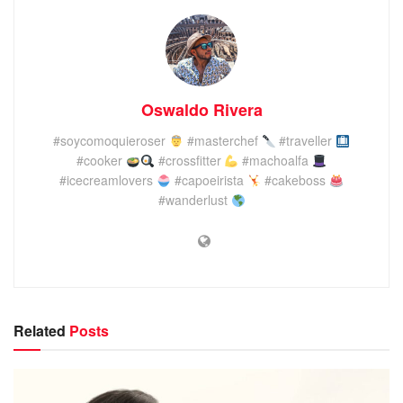
Oswaldo Rivera
#soycomoquieroser
#masterchef
#traveller
#cooker
#crossfitter
#machoalfa
#icecreamlovers
#capoeirista
#cakeboss
#wanderlust
Related
Posts