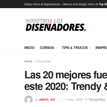
Setup menu at Appearance » Menus and assign menu to
Top B
INICIO
CURSOS
TIPS & TRUCOS
INSPI
Home
Tipografías
Las 20 mejores fue
este 2020: Trendy
by
admin_nld
1 mayo, 2020
in
Tipografías