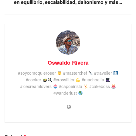
en equilibrio, escalabilidad, daltonismo y más...
Oswaldo Rivera
#soycomoquieroser
#masterchef
#traveller
#cooker
#crossfitter
#machoalfa
#icecreamlovers
#capoeirista
#cakeboss
#wanderlust