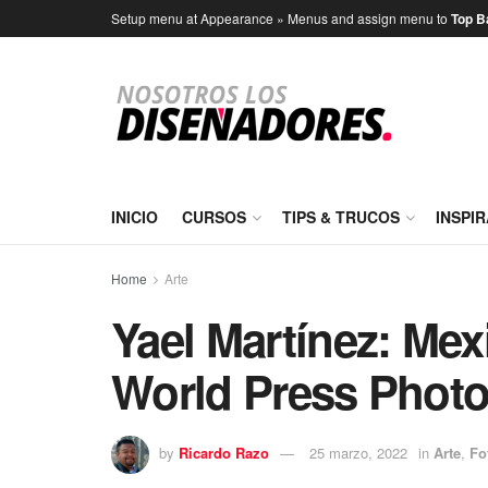
Setup menu at Appearance » Menus and assign menu to
Top B
INICIO
CURSOS
TIPS & TRUCOS
INSPI
Home
Arte
Yael Martínez: Me
World Press Photo
by
Ricardo Razo
25 marzo, 2022
in
Arte
,
Fo