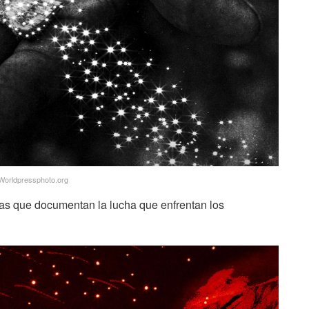
Worldpressphoto.org
adas que documentan la lucha que enfrentan los