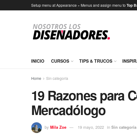
Setup menu at Appearance » Menus and assign menu to
Top B
INICIO
CURSOS
TIPS & TRUCOS
INSPI
Home
Sin categoría
19 Razones para Ce
Mercadólogo
by
Mila Zoe
19 mayo, 2022
in
Sin categoría