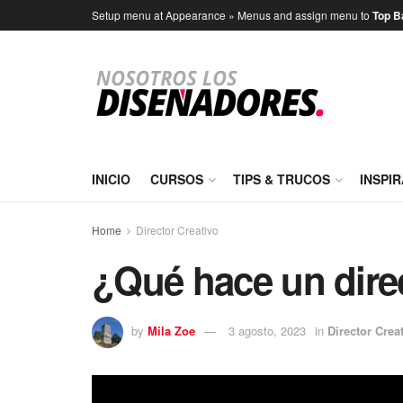
Setup menu at Appearance » Menus and assign menu to
Top B
INICIO
CURSOS
TIPS & TRUCOS
INSPI
Home
Director Creativo
¿Qué hace un direc
by
Mila Zoe
3 agosto, 2023
in
Director Crea