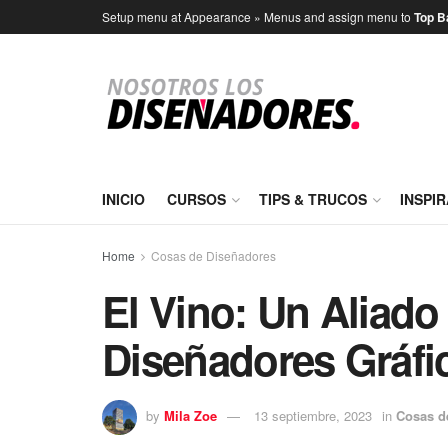
Setup menu at Appearance » Menus and assign menu to
Top B
INICIO
CURSOS
TIPS & TRUCOS
INSPI
Home
Cosas de Diseñadores
El Vino: Un Aliado
Diseñadores Gráfi
by
Mila Zoe
13 septiembre, 2023
in
Cosas d