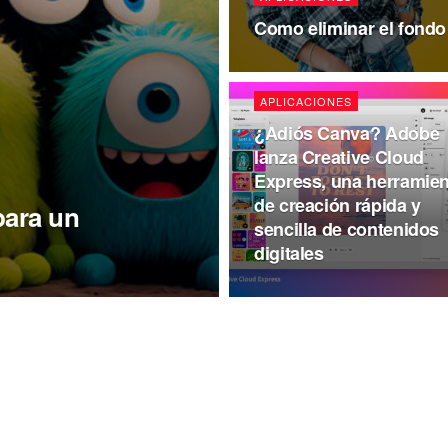
Como eliminar el fondo
APLICACIONES
¿Adiós Canva? Adobe
lanza Creative Cloud
Express, una herramien
de creación rápida y
para un
sencilla de contenidos
digitales