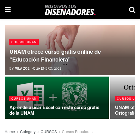
CURSOS UNAM
UNAM ofrece curso gratis online de
“Educación Financiera”
BY
MILA ZOE
29 ENERO, 2023
CURSOS UNAM
CURSOS UN
Aprende a usar Excel con este curso gratis
UNAM ofrece
de la UNAM
Ortografía 
Home
Category
CURSOS
Cursos Populares