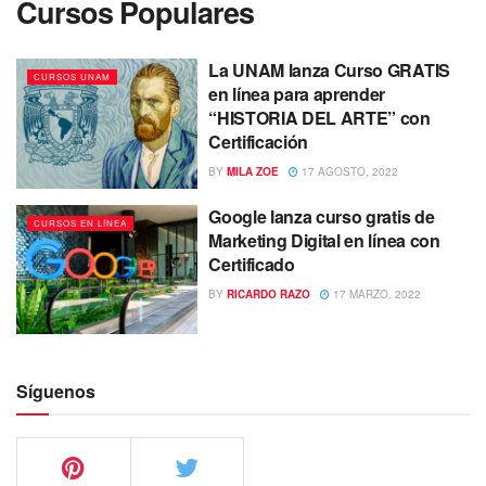
Cursos Populares
La UNAM lanza Curso GRATIS
CURSOS UNAM
en línea para aprender
“HISTORIA DEL ARTE” con
Certificación
BY
MILA ZOE
17 AGOSTO, 2022
Google lanza curso gratis de
CURSOS EN LÍNEA
Marketing Digital en línea con
Certificado
BY
RICARDO RAZO
17 MARZO, 2022
Síguenos