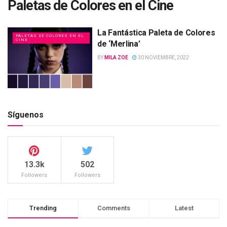
Paletas de Colores en el Cine
La Fantástica Paleta de Colores
PALETAS DE COLORES EN EL
CINE
de ‘Merlina’
BY
MILA ZOE
30 NOVIEMBRE, 2022
Síguenos
13.3k
502
Followers
Followers
Trending
Comments
Latest