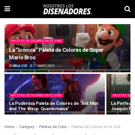
PALETAS DE COLORES EN EL CINE
La “Icónica” Paleta de Colores de Super
Mario Bros
BY
MILA ZOE
27 MAYO, 2023
PALETAS DE COLORES EN EL CINE
PALETAS DE C
La Poderosa Paleta de Colores de “Ant Man
La Perfecta
and The Wasp: Quantumania”
Joaquin Ph
Home
Category
Paletas de Color
Paletas de Colores en el Cine