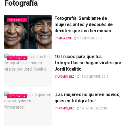
Fotografía
Fotografía: Semblante de
FOTOGRAFÍA
mujeres antes y después de
decirles que son hermosas
BY
MILA ZOE
3 DICIEMBRE, 2019
10 Trucos para que tus
FOTOGRAFÍA
fotografías se hagan virales por
Jordi Koalitic
BY
ADMIN_NLD
18 NOVIEMBRE, 2019
¡Las mujeres no quieren novios,
FOTOGRAFÍA
quieren fotógrafos!
BY
ADMIN_NLD
3 NOVIEMBRE, 2019