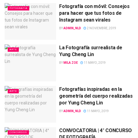
Fotografía con móvil: Consejos
FOTOGRAFÍA
para hacer que tus fotos de
Instagram sean virales
BY
ADMIN_NLD
2 NOVIEMBRE, 2019
La Fotografía surrealista de
ARTE
Yung Cheng Lin
BY
MILA ZOE
11 MAYO, 2019
Fotografías inspiradas en la
ARTE
geometría del cuerpo realizadas
por Yung Cheng Lin
BY
ADMIN_NLD
11 MAYO, 2019
CONVOCATORIA | 4° CONCURSO
CONCURSOS
DE FOTOGRAFÍA