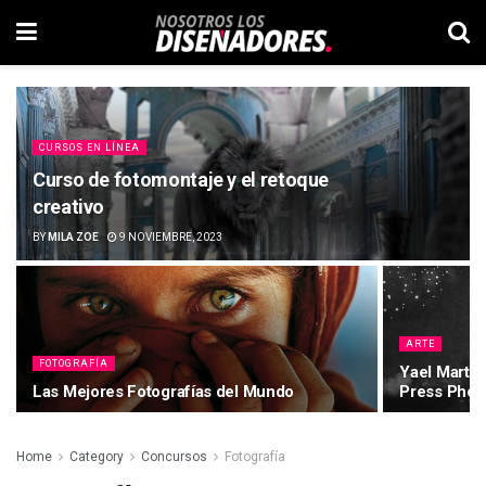
CURSOS EN LÍNEA
Curso de fotomontaje y el retoque
creativo
BY
MILA ZOE
9 NOVIEMBRE, 2023
ARTE
FOTOGRAFÍA
Yael Martín
Las Mejores Fotografías del Mundo
Press Phot
Home
Category
Concursos
Fotografía