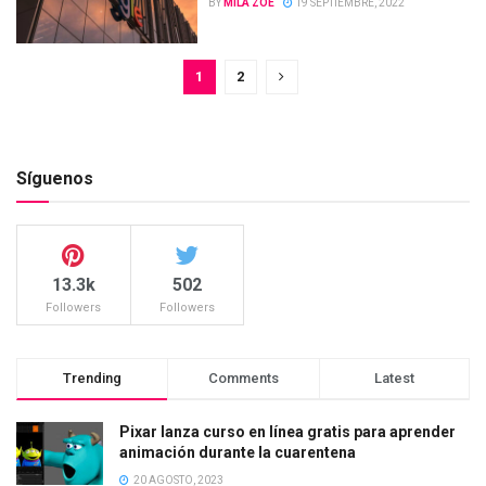
BY
MILA ZOE
19 SEPTIEMBRE, 2022
1
2
Síguenos
13.3k
502
Followers
Followers
Trending
Comments
Latest
Pixar lanza curso en línea gratis para aprender
animación durante la cuarentena
20 AGOSTO, 2023