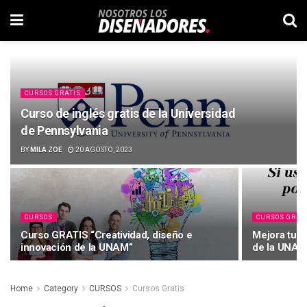
CURSOS GRATIS
Curso de inglés gratis de la Universidad
de Pennsylvania
BY
MILA ZOE
20 AGOSTO, 2023
CURSOS
CURSOS GRAT
Curso GRATIS “Creatividad, diseño e
Mejora tu O
innovación de la UNAM”
de la UNA
Home
Category
CURSOS
Cursos Gratis