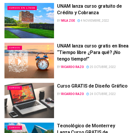
UNAM lanza curso gratuito de
CURSOS EN LÍNEA
Crédito y Cobranza
BY
MILA ZOE
4 NOVIEMBRE, 2022
UNAM lanza curso gratis en línea
CURSOS
“Tiempo libre ¿Para qué? ¡No
tengo tiempo!”
BY
RICARDO RAZO
25 OCTUBRE, 2022
Curso GRATIS de Diseño Gráfico
CURSOS
BY
RICARDO RAZO
24 OCTUBRE, 2022
Tecnológico de Monterrey
CURSOS
Lanza Curso GRATIS de