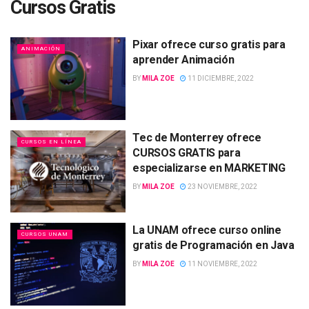
Cursos Gratis
Pixar ofrece curso gratis para
ANIMACIÓN
aprender Animación
BY
MILA ZOE
11 DICIEMBRE, 2022
Tec de Monterrey ofrece
CURSOS EN LÍNEA
CURSOS GRATIS para
especializarse en MARKETING
BY
MILA ZOE
23 NOVIEMBRE, 2022
La UNAM ofrece curso online
CURSOS UNAM
gratis de Programación en Java
BY
MILA ZOE
11 NOVIEMBRE, 2022