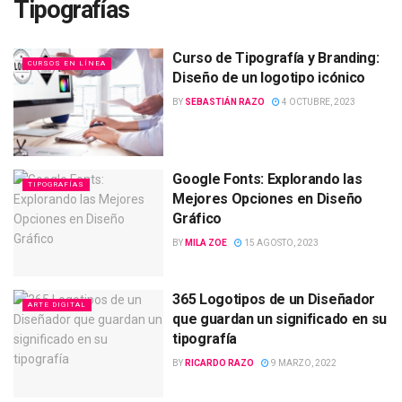
Tipografías
Curso de Tipografía y Branding:
CURSOS EN LÍNEA
Diseño de un logotipo icónico
BY
SEBASTIÁN RAZO
4 OCTUBRE, 2023
Google Fonts: Explorando las
TIPOGRAFÍAS
Mejores Opciones en Diseño
Gráfico
BY
MILA ZOE
15 AGOSTO, 2023
365 Logotipos de un Diseñador
ARTE DIGITAL
que guardan un significado en su
tipografía
BY
RICARDO RAZO
9 MARZO, 2022