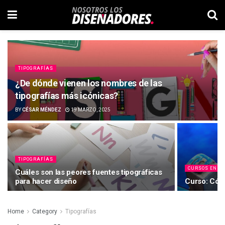
TIPOGRAFÍAS
¿De dónde vienen los nombres de las
tipografías más icónicas?
BY
CÉSAR MÉNDEZ
19 MARZO, 2025
TIPOGRAFÍAS
CURSOS EN L
Cuáles son las peores fuentes tipográficas
para hacer diseño
Curso: Cómo
Home
Category
Tipografías