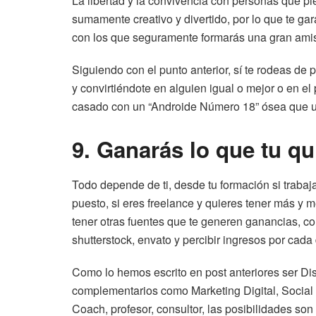
La libertad y la convivencia con personas que pi
sumamente creativo y divertido, por lo que te ga
con los que seguramente formarás una gran ami
Siguiendo con el punto anterior, sí te rodeas de
y convirtiéndote en alguien igual o mejor o en e
casado con un “Androide Número 18” ósea que un
9. Ganarás lo que tu qu
Todo depende de ti, desde tu formación si trabaj
puesto, si eres freelance y quieres tener más y m
tener otras fuentes que te generen ganancias, co
shutterstock, envato y percibir ingresos por cada
Como lo hemos escrito en post anteriores ser Dise
complementarios como Marketing Digital, Social
Coach, profesor, consultor, las posibilidades son