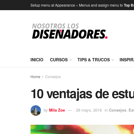
Setup menu at Appearance » Menus and assign menu to
Top B
INICIO
CURSOS
TIPS & TRUCOS
INSPI
Home
Consejos
10 ventajas de est
by
Mila Zoe
29 mayo, 2019
in
Consejos
,
Es