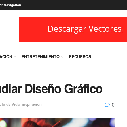
ar Navigation
RACIÓN
ENTRETENIMIENTO
RECURSOS
udiar Diseño Gráfico
0
tilo de Vida
,
inspiración