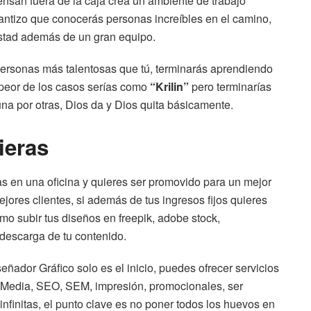
ensan fuera de la caja crea un ambiente de trabajo
rantizo que conocerás personas increíbles en el camino,
stad además de un gran equipo.
 personas más talentosas que tú, terminarás aprendiendo
l peor de los casos serías como
“Krilin”
pero terminarías
a por otras, Dios da y Dios quita básicamente.
ieras
as en una oficina y quieres ser promovido para un mejor
ejores clientes, si además de tus ingresos fijos quieres
mo subir tus diseños en freepik, adobe stock,
 descarga de tu contenido.
ñador Gráfico solo es el inicio, puedes ofrecer servicios
 Media, SEO, SEM, impresión, promocionales, ser
 infinitas, el punto clave es no poner todos los huevos en