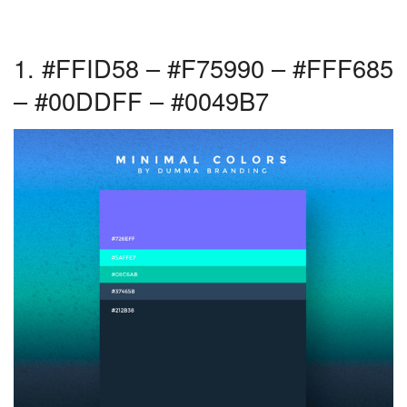
1. #FFID58 – #F75990 – #FFF685
– #00DDFF – #0049B7