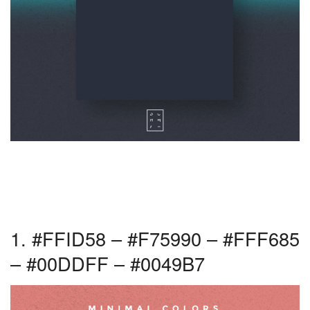
1. #FFID58 – #F75990 – #FFF685
– #00DDFF – #0049B7