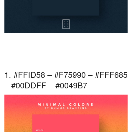
1. #FFID58 – #F75990 – #FFF685
– #00DDFF – #0049B7