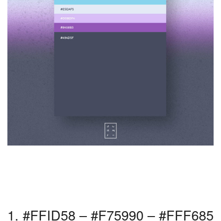
1. #FFID58 – #F75990 – #FFF685