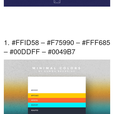
1. #FFID58 – #F75990 – #FFF685
– #00DDFF – #0049B7