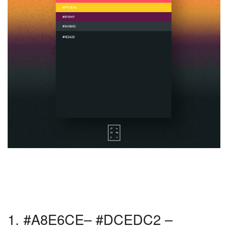
1. #A8E6CE– #DCEDC2 –