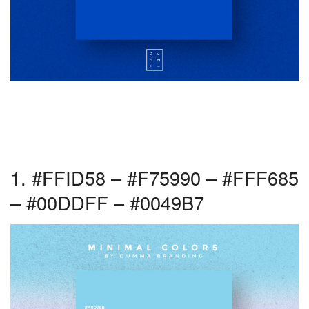
1. #FFID58 – #F75990 – #FFF685
– #00DDFF – #0049B7