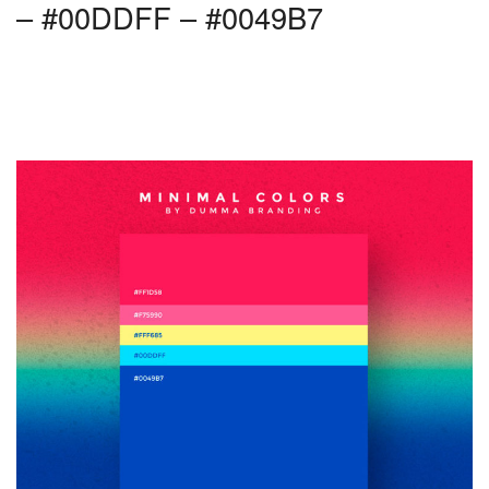
– #00DDFF – #0049B7