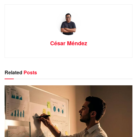
César Méndez
Related
Posts