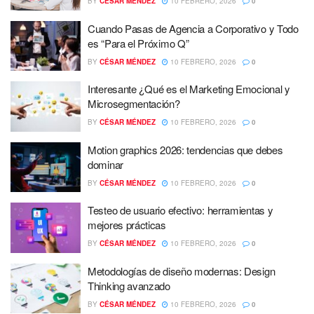
BY
CÉSAR MÉNDEZ
10 FEBRERO, 2026
0
Cuando Pasas de Agencia a Corporativo y Todo
es “Para el Próximo Q”
BY
CÉSAR MÉNDEZ
10 FEBRERO, 2026
0
Interesante ¿Qué es el Marketing Emocional y
Microsegmentación?
BY
CÉSAR MÉNDEZ
10 FEBRERO, 2026
0
Motion graphics 2026: tendencias que debes
dominar
BY
CÉSAR MÉNDEZ
10 FEBRERO, 2026
0
Testeo de usuario efectivo: herramientas y
mejores prácticas
BY
CÉSAR MÉNDEZ
10 FEBRERO, 2026
0
Metodologías de diseño modernas: Design
Thinking avanzado
BY
CÉSAR MÉNDEZ
10 FEBRERO, 2026
0