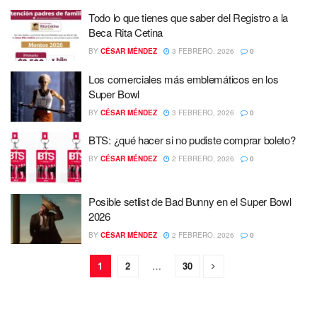
Todo lo que tienes que saber del Registro a la
Beca Rita Cetina
BY
CÉSAR MÉNDEZ
3 FEBRERO, 2026
0
Los comerciales más emblemáticos en los
Super Bowl
BY
CÉSAR MÉNDEZ
3 FEBRERO, 2026
0
BTS: ¿qué hacer si no pudiste comprar boleto?
BY
CÉSAR MÉNDEZ
2 FEBRERO, 2026
0
Posible setlist de Bad Bunny en el Super Bowl
2026
BY
CÉSAR MÉNDEZ
2 FEBRERO, 2026
0
1
2
…
30