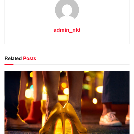
admin_nld
Related
Posts