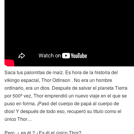
Saca tus palomitas de maíz. Es hora de la historia del
vikingo espacial, Thor Odinson . No era un hombre
ordinario, era un dios. Después de salvar el planeta Tierra
por 500ª vez, Thor emprendió un nuevo viaje en el que se
puso en forma. ¡Pasó del cuerpo de papá al cuerpo de
dios! Y después de todo eso, recuperó su título como el
único Thor…
Pero, ¿ es él ? ¿Es él el único Thor?