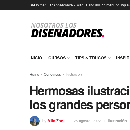
Setup menu at Appearance » Menus and assign menu to
Top B
INICIO
CURSOS
TIPS & TRUCOS
INSPI
Home
Concursos
Ilustración
Hermosas ilustra
los grandes person
by
Mila Zoe
25 agosto, 2022
in
Ilustración