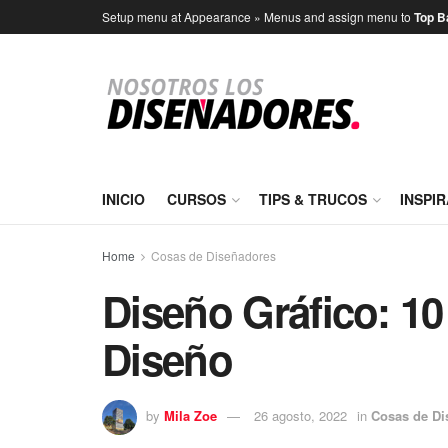
Setup menu at Appearance » Menus and assign menu to
Top B
INICIO
CURSOS
TIPS & TRUCOS
INSPI
Home
Cosas de Diseñadores
Diseño Gráfico: 10
Diseño
by
Mila Zoe
26 agosto, 2022
in
Cosas de Di