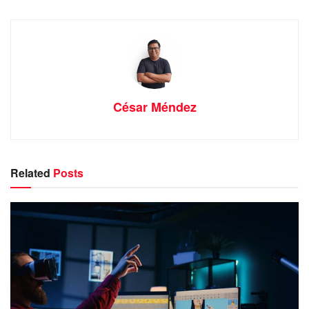
César Méndez
Related
Posts