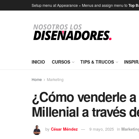
Setup menu at Appearance » Menus and assign menu to
Top B
INICIO
CURSOS
TIPS & TRUCOS
INSPI
Home
Marketing
¿Cómo venderle a 
Millenial a través
by
César Méndez
9 mayo, 2025
in
Marketin