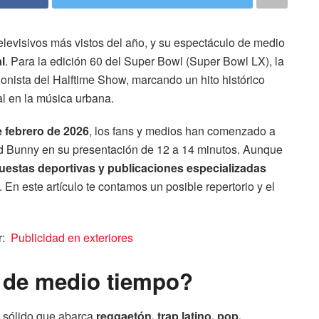
elevisivos más vistos del año, y su espectáculo de medio
l
. Para la edición 60 del Super Bowl (Super Bowl LX), la
nista del Halftime Show, marcando un hito histórico
l en la música urbana.
e febrero de 2026
, los fans y medios han comenzado a
ad Bunny en su presentación de 12 a 14 minutos. Aunque
puestas deportivas y publicaciones especializadas
t. En este artículo te contamos un posible repertorio y el
r:
Publicidad en exteriores
 de medio tiempo?
o sólido que abarca
reggaetón, trap latino, pop,