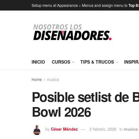
Setup menu at Appearance » Menus and assign menu to
Top B
INICIO
CURSOS
TIPS & TRUCOS
INSPI
Home
musica
Posible setlist de
Bowl 2026
by
César Méndez
2 febrero, 2026
in
musica