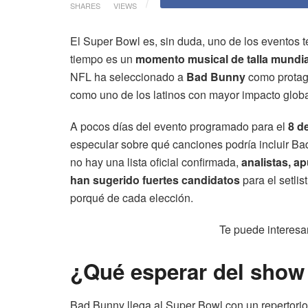
SHARES
VIEWS
El Super Bowl es, sin duda, uno de los eventos t
tiempo es un
momento musical de talla mundia
NFL ha seleccionado a
Bad Bunny
como protago
como uno de los latinos con mayor impacto globa
A pocos días del evento programado para el
8 d
especular sobre qué canciones podría incluir B
no hay una lista oficial confirmada,
analistas, a
han sugerido fuertes candidatos
para el setlis
porqué de cada elección.
Te puede interesa
¿Qué esperar del show
Bad Bunny llega al Super Bowl con un repertori