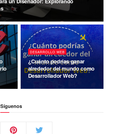
ara un Diseñador: Explorando
as
DESARROLLO WEB
ño
¿Cuánto podrías ganar
rio
alrededor del mundo como
Desarrollador Web?
Síguenos