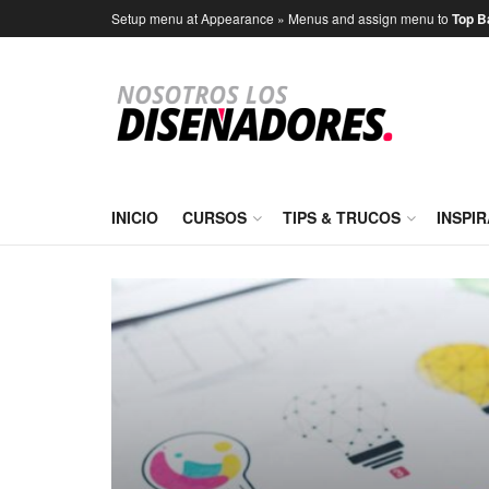
Setup menu at Appearance » Menus and assign menu to
Top B
INICIO
CURSOS
TIPS & TRUCOS
INSPI