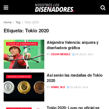
Home
Tag
Tokio 2020
Etiqueta:
Tokio 2020
Alejandra Valencia: arquera y
COSAS DE DISEÑADORES
diseñadora gráfica
BY
CÉSAR MÉNDEZ
29 JULIO, 2021
Así serán las medallas de Tokio
JUEGOS OLÍMPICOS
2020
BY
ADMIN_NLD
24 JULIO, 2019
Tokio 2020: Logo no oficial se