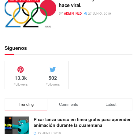
JUEGOS OLÍMPICOS
hace viral.
BY
ADMIN_NLD
27 JUNIO, 2019
Síguenos
13.3k
502
Followers
Followers
Trending
Comments
Latest
Pixar lanza curso en línea gratis para aprender
animación durante la cuarentena
27 JUNIO, 2019