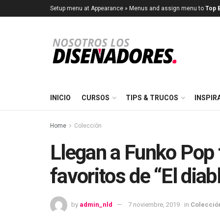
Setup menu at Appearance » Menus and assign menu to
Top B
INICIO
CURSOS
TIPS & TRUCOS
INSPIR
Home
Colección
Llegan a Funko Pop 
favoritos de “El diab
by
admin_nld
7 noviembre, 2019
in
Colecció