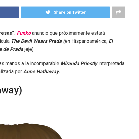
Share on Twitter
resan”.
Funko
anuncio que próximamente estará
ícula
The Devil Wears Prada (
en Hispanoamérica,
El
e de Prada
jeje).
ras manos a la incomparable
Miranda Priestly
interpretada
alizada por
Anne Hathaway.
away)