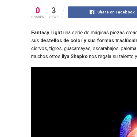
0
3
Share on Facebook
SHARES
VIEWS
Fantasy Light
una serie de mágicas piezas crea
sus
destellos de color y sus formas traslúcid
ciervos, tigres, guacamayas, escarabajos, palomas,
muchos otros
Ilya Shapko
nos regala su talento 