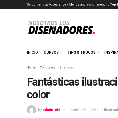
Setup menu at Appearance » Menus and assign menu to
Top B
INICIO
CURSOS
TIPS & TRUCOS
INSPIR
Home
Concursos
Ilustración
Fantásticas ilustrac
color
by
admin_nld
14 noviembre, 2019
in
Ilustrac