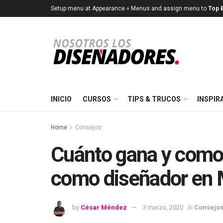
Setup menu at Appearance » Menus and assign menu to
Top B
INICIO
CURSOS
TIPS & TRUCOS
INSPIR
Home
Consejos
Cuánto gana y como
como diseñador en 
by
César Méndez
3 marzo, 2020
in
Consejo