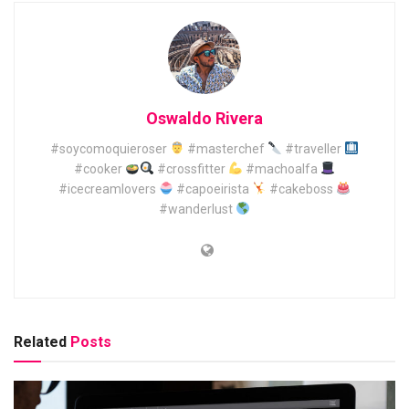
Oswaldo Rivera
#soycomoquieroser
#masterchef
#traveller
#cooker
#crossfitter
#machoalfa
#icecreamlovers
#capoeirista
#cakeboss
#wanderlust
Related
Posts