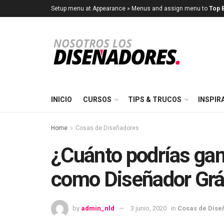
Setup menu at Appearance » Menus and assign menu to
Top B
INICIO
CURSOS
TIPS & TRUCOS
INSPIR
Home
Cosas de Diseñadores
¿Cuánto podrías gan
como Diseñador Grá
by
admin_nld
3 junio, 2020
in
Cosas de Dise