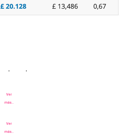
Ver
más…
Ver
más…