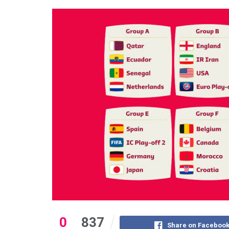
0
837
Share on Faceboo