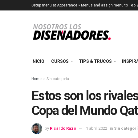
Setup menu at Appearance » Menus and assign menu to
Top B
INICIO
CURSOS
TIPS & TRUCOS
INSPIR
Home
Sin categoría
Estos son los rivale
Copa del Mundo Qat
by
Ricardo Razo
1 abril, 2022
in
Sin categor