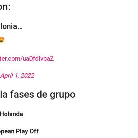
on:
olonia…
tter.com/uaDfdIvbaZ
April 1, 2022
la fases de grupo
Holanda
opean Play Off