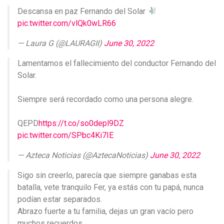
Descansa en paz Fernando del Solar
pic.twitter.com/vlQk0wLR66
— Laura G (@LAURAGII)
June 30, 2022
Lamentamos el fallecimiento del conductor Fernando del
Solar.
Siempre será recordado como una persona alegre.
QEPD
https://t.co/so0depl9DZ
pic.twitter.com/SPbc4Ki7IE
— Azteca Noticias (@AztecaNoticias)
June 30, 2022
Sigo sin creerlo, parecía que siempre ganabas esta
batalla, vete tranquilo Fer, ya estás con tu papá, nunca
podían estar separados.
Abrazo fuerte a tu familia, dejas un gran vacío pero
muchos recuerdos.