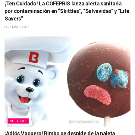
¡Ten Cuidado! La COFEPRIS lanza alerta sanitaria
por contaminación en “Skittles”, “Salvavidas” y “Life
Savers”
21 MAYO, 2022
NOTICIAS
¡Adiós Vaquero! Bimbo se despide de la paleta