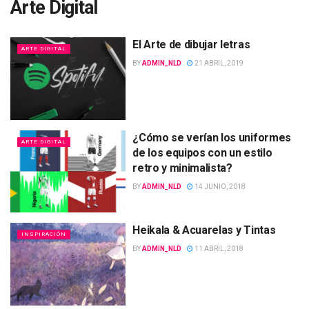
Arte Digital
El Arte de dibujar letras
ARTE DIGITAL
BY
ADMIN_NLD
21 ABRIL, 2019
¿Cómo se verían los uniformes
ARTE DIGITAL
de los equipos con un estilo
retro y minimalista?
BY
ADMIN_NLD
14 JUNIO, 2018
Heikala & Acuarelas y Tintas
INSPIRACIÓN
BY
ADMIN_NLD
11 ABRIL, 2018