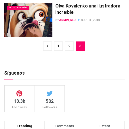
Olya Kovalenko una ilustradora
ILUSTRACIÓN
increíble
BY
ADMIN_NLD
8 ABRIL, 2018
1
2
3
Síguenos
13.3k
502
Followers
Followers
Trending
Comments
Latest