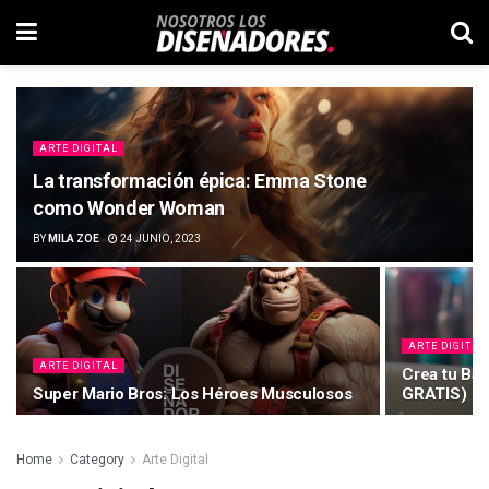
ARTE DIGITAL
La transformación épica: Emma Stone
como Wonder Woman
BY
MILA ZOE
24 JUNIO, 2023
ARTE DIGITAL
ARTE DIGITAL
Crea tu Bar
Super Mario Bros: Los Héroes Musculosos
GRATIS)
Home
Category
Arte Digital