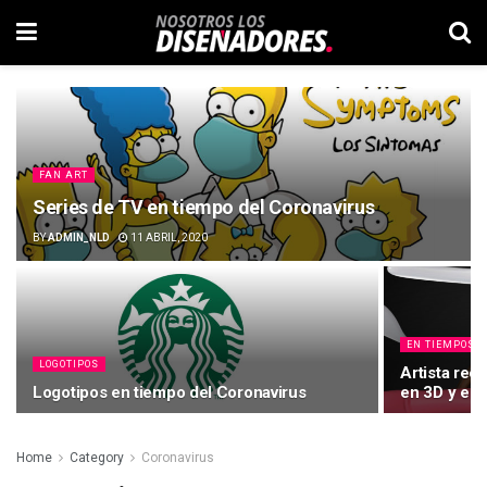
FAN ART
Series de TV en tiempo del Coronavirus
BY
ADMIN_NLD
11 ABRIL, 2020
EN TIEMPOS D
LOGOTIPOS
Artista rec
Logotipos en tiempo del Coronavirus
en 3D y el r
Home
Category
Coronavirus