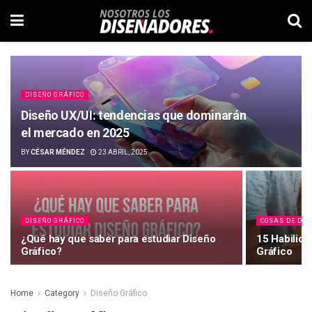
DISEÑO GRÁFICO
Diseño UX/UI: tendencias que dominarán
el mercado en 2025
BY
CÉSAR MÉNDEZ
23 ABRIL, 2025
DISEÑO GRÁFICO
COSAS DE DI
¿Qué hay que saber para estudiar Diseño
15 Habilida
Gráfico?
Gráfico
Home
Category
Diseño Gráfico